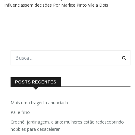
influenciassem decisões Por Marlice Pinto Vilela Dois
acontecimentos recentes trouxeram à tona questionamentos
sobre como funciona o mecanismo que escolhe qual ministro
do Supremo
POSTS RECENTES
Mais uma tragédia anunciada
Pai e filho
Crochê, jardinagem, diário: mulheres estão redescobrindo
hobbies para desacelerar