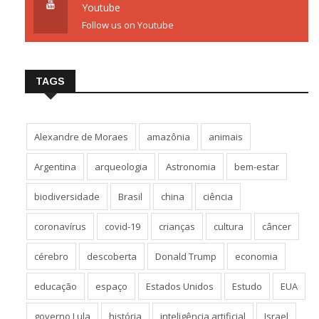
Youtube
Follow us on Youtube
TAGS
Alexandre de Moraes
amazônia
animais
Argentina
arqueologia
Astronomia
bem-estar
biodiversidade
Brasil
china
ciência
coronavírus
covid-19
crianças
cultura
câncer
cérebro
descoberta
Donald Trump
economia
educação
espaço
Estados Unidos
Estudo
EUA
governo Lula
história
inteligência artificial
Israel