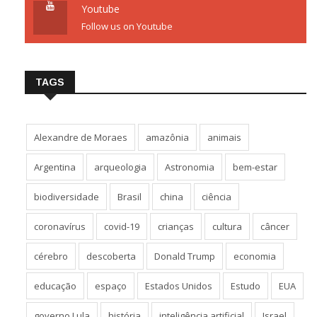
Youtube
Follow us on Youtube
TAGS
Alexandre de Moraes
amazônia
animais
Argentina
arqueologia
Astronomia
bem-estar
biodiversidade
Brasil
china
ciência
coronavírus
covid-19
crianças
cultura
câncer
cérebro
descoberta
Donald Trump
economia
educação
espaço
Estados Unidos
Estudo
EUA
governo Lula
história
inteligência artificial
Israel