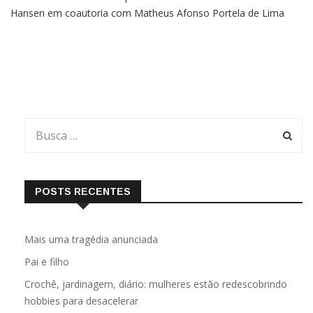
Hansen em coautoria com Matheus Afonso Portela de Lima
Matheus Afonso Portela de LimaEngenheiro mecânico,
Especialista em Engenharia de CompósitosExperiência no
POSTS RECENTES
Mais uma tragédia anunciada
Pai e filho
Crochê, jardinagem, diário: mulheres estão redescobrindo
hobbies para desacelerar