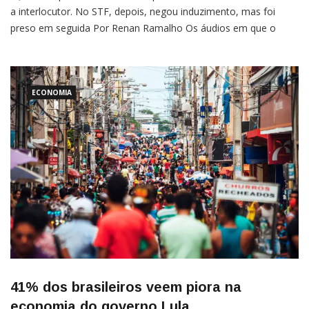
a interlocutor. No STF, depois, negou induzimento, mas foi
preso em seguida Por Renan Ramalho Os áudios em que o
tenente-coronel Mauro Cid apontou um possível induzimento
de sua colaboração para as investigações contra o
ECONOMIA
41% dos brasileiros veem piora na
economia do governo Lula