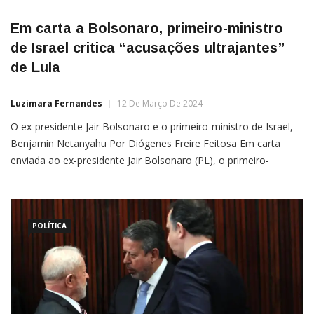
Em carta a Bolsonaro, primeiro-ministro
de Israel critica “acusações ultrajantes”
de Lula
Luzimara Fernandes
12 De Março De 2024
O ex-presidente Jair Bolsonaro e o primeiro-ministro de Israel,
Benjamin Netanyahu Por Diógenes Freire Feitosa Em carta
enviada ao ex-presidente Jair Bolsonaro (PL), o primeiro-
ministro de Israel, Benjamin Netanyahu, agradeceu a amizade
do ex-mandatário e criticou as “acusações ultrajantes”
proferidas por Lula (PT) contra o governo israelense. A carta foi
obtida pelo
POLÍTICA