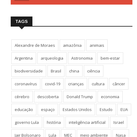
TAGS
Alexandre de Moraes
amazônia
animais
Argentina
arqueologia
Astronomia
bem-estar
biodiversidade
Brasil
china
ciência
coronavírus
covid-19
crianças
cultura
câncer
cérebro
descoberta
Donald Trump
economia
educação
espaço
Estados Unidos
Estudo
EUA
governo Lula
história
inteligência artificial
Israel
Jair Bolsonaro
Lula
MEC
meio ambiente
Nasa