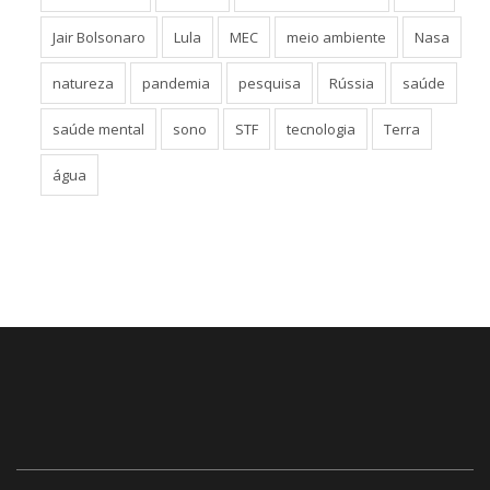
governo Lula
história
inteligência artificial
Israel
Jair Bolsonaro
Lula
MEC
meio ambiente
Nasa
natureza
pandemia
pesquisa
Rússia
saúde
saúde mental
sono
STF
tecnologia
Terra
água