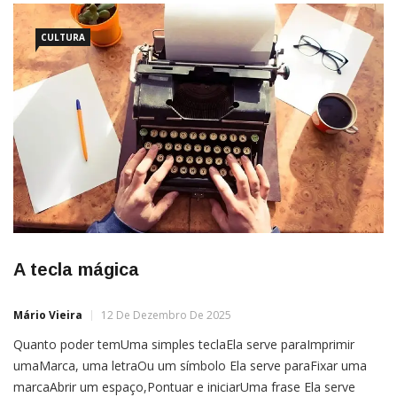
CULTURA
A tecla mágica
Mário Vieira
12 De Dezembro De 2025
Quanto poder temUma simples teclaEla serve paraImprimir
umaMarca, uma letraOu um símbolo Ela serve paraFixar uma