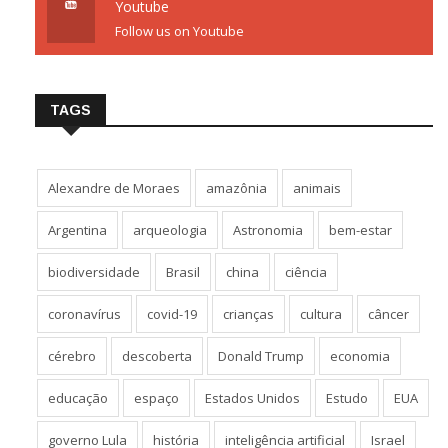
Youtube
Follow us on Youtube
TAGS
Alexandre de Moraes
amazônia
animais
Argentina
arqueologia
Astronomia
bem-estar
biodiversidade
Brasil
china
ciência
coronavírus
covid-19
crianças
cultura
câncer
cérebro
descoberta
Donald Trump
economia
educação
espaço
Estados Unidos
Estudo
EUA