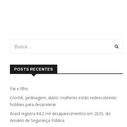
marcaAbrir um espaço,Pontuar e iniciarUma frase Ela serve
paraImprimir umaMensagem,Exprimir umaIdeia ou
umPensamento Ela serve, enfim,Para
demonstrarSentimentosEnviar elogios,Gravar
POSTS RECENTES
Pai e filho
Crochê, jardinagem, diário: mulheres estão redescobrindo
hobbies para desacelerar
Brasil registra 84,2 mil desaparecimentos em 2025, diz
Anuário de Segurança Pública