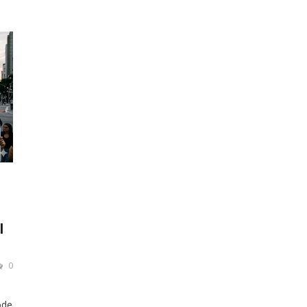
r
l
0
ode