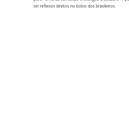
ter reflexos diretos no bolso dos brasileiros.
Entidades que representam empresas de transport
limpeza urbana, segurança privada e saúde já aler
para aumento de custos operacionais, o que