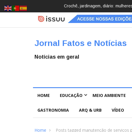
cobrindo hobbies para desacelerar
Brasil registra 84,2 mil desaparec
Pública
Jornal Fatos e Notícias
Notícias em geral
HOME
EDUCAÇÃO
MEIO AMBIENTE
GASTRONOMIA
ARQ & URB
VÍDEO
Home
Posts tagged manutenção de serviços p