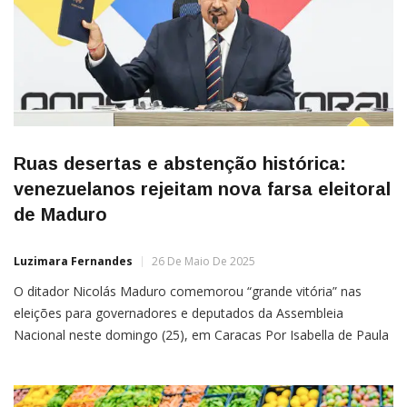
Ruas desertas e abstenção histórica:
venezuelanos rejeitam nova farsa eleitoral
de Maduro
Luzimara Fernandes
26 De Maio De 2025
O ditador Nicolás Maduro comemorou “grande vitória” nas
eleições para governadores e deputados da Assembleia
Nacional neste domingo (25), em Caracas Por Isabella de Paula
O regime de Nicolás Maduro comemorou uma “grande vitória”
nas eleições regionais e parlamentares da Venezuela neste
domingo (25), antes mesmo do fechamento das seções