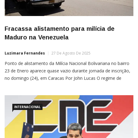
Fracassa alistamento para milícia de
Maduro na Venezuela
Luzimara Fernandes
27 De Agosto De 2025
Ponto de alistamento da Milícia Nacional Bolivariana no bairro
23 de Enero aparece quase vazio durante jornada de inscrição,
no domingo (24), em Caracas Por John Lucas O regime de
Nicolás Maduro enfrentou um duro revés político no último final
de semana, quando a convocação para reforçar a Milícia
Nacional Bolivariana resultou em centros de […]
INTERNACIONAL