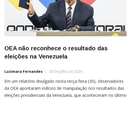
OEA não reconhece o resultado das
eleições na Venezuela
Luzimara Fernandes
30 De Julho De 2024
Em um relatório divulgado nesta terça-feira (30), observadores
da OEA apontaram indícios de manipulação nos resultados das
eleições presidenciais da Venezuela, que aconteceram no último
domingo (28). A organização internacional criticou a demora na
divulgação dos resultados, apesar da existência de urnas
eletrônicas no país, e relatou práticas ilegais durante o