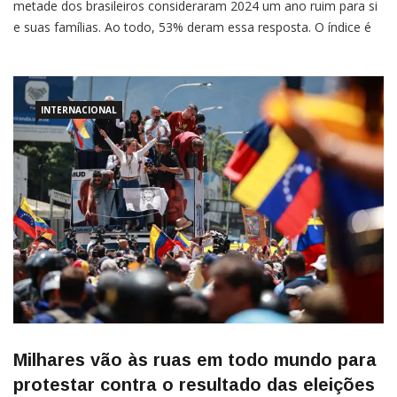
metade dos brasileiros consideraram 2024 um ano ruim para si
e suas famílias. Ao todo, 53% deram essa resposta. O índice é
semelhante ao global, de 51%.Quando a análise se volta para o
país como um todo, 64% dos entrevistados avaliaram o ano
negativamente, alinhando-se […]
INTERNACIONAL
Milhares vão às ruas em todo mundo para
protestar contra o resultado das eleições