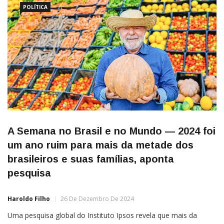
eleitorais pelo país e do
POLÍTICA
A Semana no Brasil e no Mundo — 2024 foi
um ano ruim para mais da metade dos
brasileiros e suas famílias, aponta
pesquisa
Haroldo Filho
26 De Dezembro De 2024
Uma pesquisa global do Instituto Ipsos revela que mais da