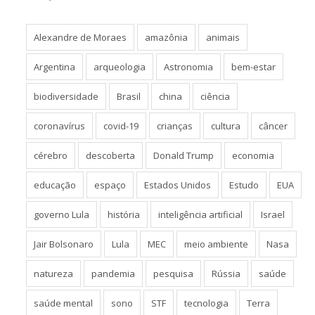
Alexandre de Moraes
amazônia
animais
Argentina
arqueologia
Astronomia
bem-estar
biodiversidade
Brasil
china
ciência
coronavírus
covid-19
crianças
cultura
câncer
cérebro
descoberta
Donald Trump
economia
educação
espaço
Estados Unidos
Estudo
EUA
governo Lula
história
inteligência artificial
Israel
Jair Bolsonaro
Lula
MEC
meio ambiente
Nasa
natureza
pandemia
pesquisa
Rússia
saúde
saúde mental
sono
STF
tecnologia
Terra