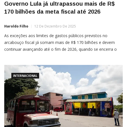
Governo Lula já ultrapassou mais de R$
170 bilhões da meta fiscal até 2026
Haroldo Filho
12 De Dezembro De 2025
As exceções aos limites de gastos públicos previstos no
arcabouço fiscal já somam mais de R$ 170 bilhões e devem
continuar avançando até o fim de 2026, quando se encerra o
atual mandato de Luiz Inácio Lula da Silva. Os números
constam de cálculos da Instituição Fiscal Independente (IFI),
ligada ao Senado Federal. O arcabouço […]
INTERNACIONAL