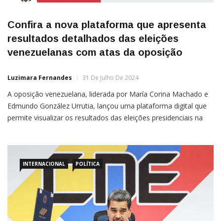
Confira a nova plataforma que apresenta
resultados detalhados das eleições
venezuelanas com atas da oposição
Luzimara Fernandes
31 De Julho De 2024
A oposição venezuelana, liderada por María Corina Machado e
Edmundo González Urrutia, lançou uma plataforma digital que
permite visualizar os resultados das eleições presidenciais na
Venezuela. O site oferece dados detalhados a nível nacional e
estadual, cobrindo municípios, paróquias e centros eleitorais, e
desafia os resultados anunciados pelo Conselho Nacional
Eleitoral
INTERNACIONAL
POLÍTICA