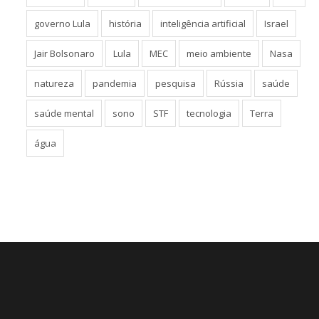
governo Lula
história
inteligência artificial
Israel
Jair Bolsonaro
Lula
MEC
meio ambiente
Nasa
natureza
pandemia
pesquisa
Rússia
saúde
saúde mental
sono
STF
tecnologia
Terra
água