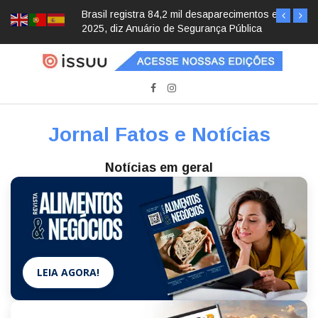
Brasil registra 84,2 mil desaparecimentos em
2025, diz Anuário de Segurança Pública
Jornal Fatos e Notícias
Notícias em geral
LEIA AGORA!