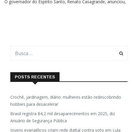
O governador do Espírito Santo, Renato Casagrande, anunciou,
ontem (17), novas medidas de prevenção à disseminação do
novo coronavírus (Covid-19). As decisões foram tomadas na
Sala de Situação de Emergência em Saúde Pública, […]
POSTS RECENTES
Crochê, jardinagem, diário: mulheres estão redescobrindo
hobbies para desacelerar
Brasil registra 84,2 mil desaparecimentos em 2025, diz
Anuário de Segurança Pública
Jovens evangélicos criam rede digital contra voto em Lula