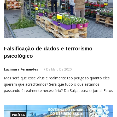
Falsificação de dados e terrorismo
psicológico
Luzimara Fernandes
7 De Maio De 2020
Mas será que esse vírus é realmente tão perigoso quanto eles
querem que acreditemos? Será que tudo o que estamos
passando é realmente necessário? Da Suíça, para o jornal Fatos
& NotíciasMichel Brugnoli Olhando para os dados divulgados
pela imprensa tradicional e por alguns órgãos “oficiais”, há um
sentimento claro de que eles querem nos […]
POLÍTICA