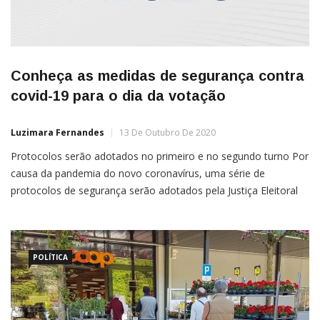
Conheça as medidas de segurança contra
covid-19 para o dia da votação
Luzimara Fernandes
13 De Outubro De 2020
Protocolos serão adotados no primeiro e no segundo turno Por
causa da pandemia do novo coronavírus, uma série de
protocolos de segurança serão adotados pela Justiça Eleitoral
no primeiro e no segundo turno das eleições municipais nos
dias 15 e 29 de novembro, respectivamente. Elaborado por uma
equipe de especialistas dos hospitais Albert Einstein, Sírio-
Libanês […]
POLÍTICA