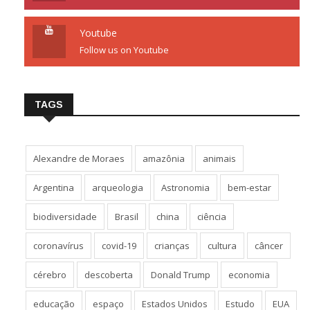
Youtube
Follow us on Youtube
TAGS
Alexandre de Moraes
amazônia
animais
Argentina
arqueologia
Astronomia
bem-estar
biodiversidade
Brasil
china
ciência
coronavírus
covid-19
crianças
cultura
câncer
cérebro
descoberta
Donald Trump
economia
educação
espaço
Estados Unidos
Estudo
EUA