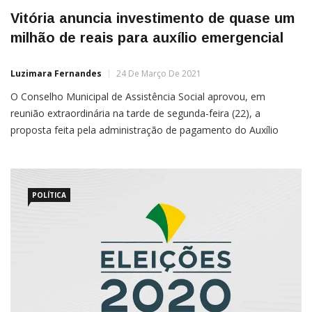
Vitória anuncia investimento de quase um
milhão de reais para auxílio emergencial
Luzimara Fernandes
24 De Março De 2021
O Conselho Municipal de Assistência Social aprovou, em
reunião extraordinária na tarde de segunda-feira (22), a
proposta feita pela administração de pagamento do Auxílio
Municipal Emergencial — AME Vitória.A concessão do benefício
é fruto de um conjunto de medidas de ajuste fiscal implantadas
logo nos primeiros dias da atual gestão.Poderão ser
beneficiadas com o recurso
POLÍTICA