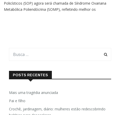
Policísticos (SOP) agora será chamada de Síndrome Ovariana
Metabólica Poliendócrina (SOMP), refletindo melhor os
impactos hormonais e metabólicos da condição Por Isabella
Bisordi Uma das condições hormonais mais comuns entre
mulheres em idade
POSTS RECENTES
Mais uma tragédia anunciada
Pai e filho
Crochê, jardinagem, diário: mulheres estão redescobrindo