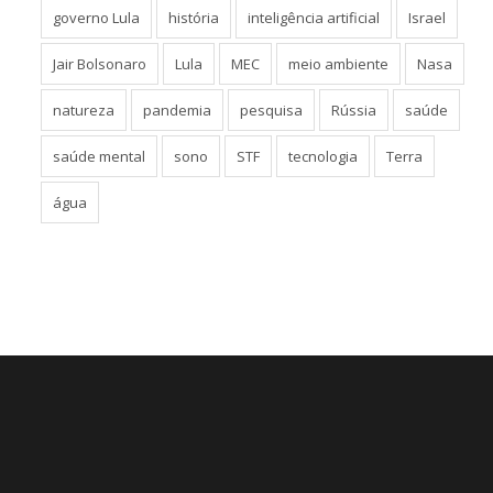
governo Lula
história
inteligência artificial
Israel
Jair Bolsonaro
Lula
MEC
meio ambiente
Nasa
natureza
pandemia
pesquisa
Rússia
saúde
saúde mental
sono
STF
tecnologia
Terra
água