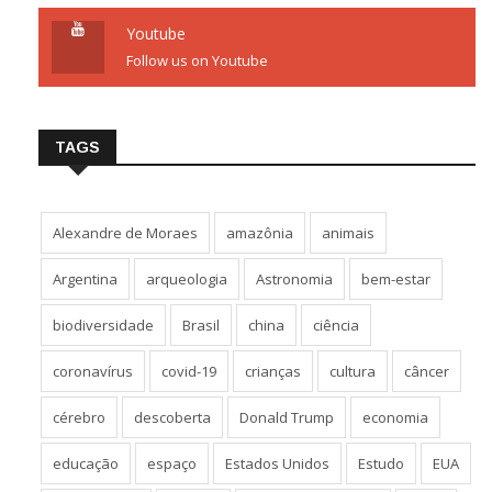
Youtube
Follow us on Youtube
TAGS
Alexandre de Moraes
amazônia
animais
Argentina
arqueologia
Astronomia
bem-estar
biodiversidade
Brasil
china
ciência
coronavírus
covid-19
crianças
cultura
câncer
cérebro
descoberta
Donald Trump
economia
educação
espaço
Estados Unidos
Estudo
EUA