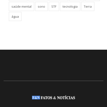
natureza
pandemia
pesquisa
Rússia
saúde
saúde mental
sono
STF
tecnologia
Terra
água