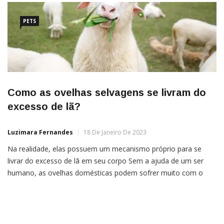
PETS
Como as ovelhas selvagens se livram do
excesso de lã?
Luzimara Fernandes
18 De Janeiro De 2023
Na realidade, elas possuem um mecanismo próprio para se
livrar do excesso de lã em seu corpo Sem a ajuda de um ser
humano, as ovelhas domésticas podem sofrer muito com o
excesso de lã em seu corpo. Afinal, caso não sejam tosquiadas
rotineiramente, o “casaco de pelos” pode se tornar