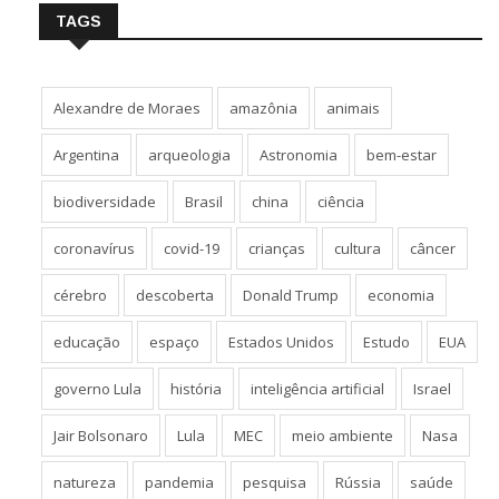
TAGS
Alexandre de Moraes
amazônia
animais
Argentina
arqueologia
Astronomia
bem-estar
biodiversidade
Brasil
china
ciência
coronavírus
covid-19
crianças
cultura
câncer
cérebro
descoberta
Donald Trump
economia
educação
espaço
Estados Unidos
Estudo
EUA
governo Lula
história
inteligência artificial
Israel
Jair Bolsonaro
Lula
MEC
meio ambiente
Nasa