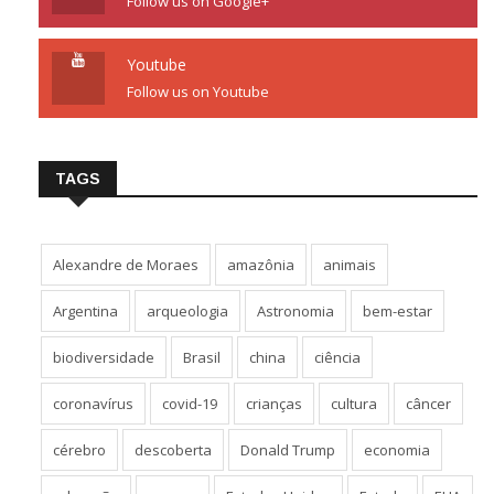
Follow us on Google+
Youtube
Follow us on Youtube
TAGS
Alexandre de Moraes
amazônia
animais
Argentina
arqueologia
Astronomia
bem-estar
biodiversidade
Brasil
china
ciência
coronavírus
covid-19
crianças
cultura
câncer
cérebro
descoberta
Donald Trump
economia