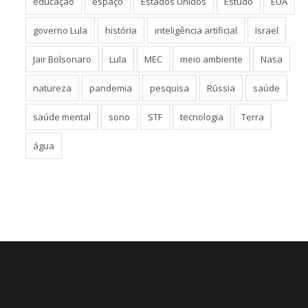
educação
espaço
Estados Unidos
Estudo
EUA
governo Lula
história
inteligência artificial
Israel
Jair Bolsonaro
Lula
MEC
meio ambiente
Nasa
natureza
pandemia
pesquisa
Rússia
saúde
saúde mental
sono
STF
tecnologia
Terra
água