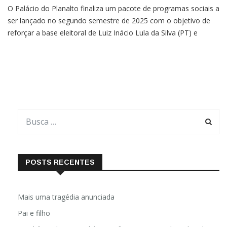
O Palácio do Planalto finaliza um pacote de programas sociais a
ser lançado no segundo semestre de 2025 com o objetivo de
reforçar a base eleitoral de Luiz Inácio Lula da Silva (PT) e
reduzir sua rejeição. Segundo O Globo, as ações miram a classe
média, periferias e população de baixa renda, em
POSTS RECENTES
Mais uma tragédia anunciada
Pai e filho