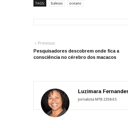
TAGS:
baleias
oceano
Navegação
Previous
Previous
post:
Pesquisadores descobrem onde fica a
de
consciência no cérebro dos macacos
Post
Luzimara Fernande
Jornalista MTB 2358-ES