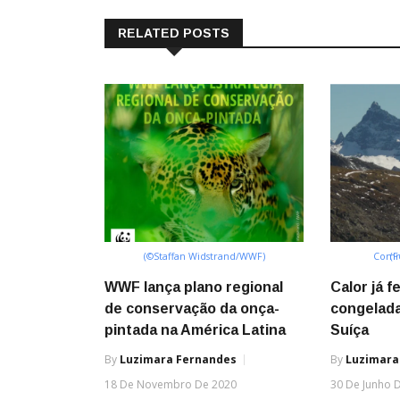
RELATED POSTS
(©Staffan Widstrand/WWF)
(Foto: W
WWF lança plano regional
Calor já 
de conservação da onça-
congelad
pintada na América Latina
Suíça
By
Luzimara Fernandes
By
Luzimara
18 De Novembro De 2020
30 De Junho 