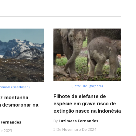
(Foto: Divulgação/X)
ikimedia Commons/Reprodução)
Filhote de elefante de
fez montanha
espécie em grave risco de
a desmoronar na
extinção nasce na Indonésia
By
Luzimara Fernandes
 Fernandes
5 De Novembro De 2024
De 2023