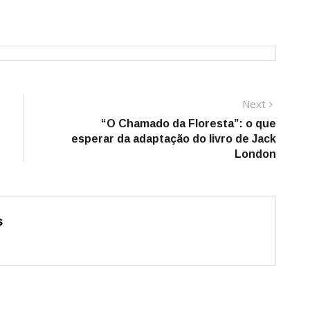
Next
Next
post:
“O Chamado da Floresta”: o que
esperar da adaptação do livro de Jack
London
s