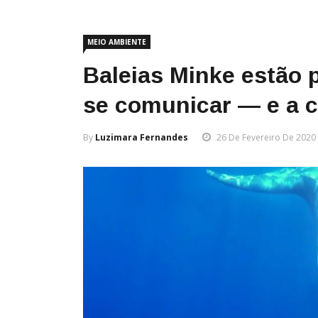
MEIO AMBIENTE
Baleias Minke estão 
se comunicar — e a c
By
Luzimara Fernandes
26 De Fevereiro De 2020