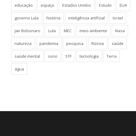
educação
espaço
Estados Unidos
Estudo
EUA
governo Lula
história
inteligência artificial
Israel
Jair Bolsonaro
Lula
MEC
meio ambiente
Nasa
natureza
pandemia
pesquisa
Rússia
saúde
saúde mental
sono
STF
tecnologia
Terra
água