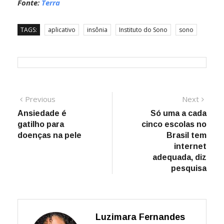
Fonte:
Terra
TAGS:
aplicativo
insônia
Instituto do Sono
sono
Navegação
Previous
Next
Previous
Next
post:
post:
Ansiedade é
Só uma a cada
de
gatilho para
cinco escolas no
Post
doenças na pele
Brasil tem
internet
adequada, diz
pesquisa
Luzimara Fernandes