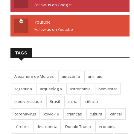
Follow us on Google+
Youtube
Follow us on Youtube
TAGS
Alexandre de Moraes
amazônia
animais
Argentina
arqueologia
Astronomia
bem-estar
biodiversidade
Brasil
china
ciência
coronavírus
covid-19
crianças
cultura
câncer
cérebro
descoberta
Donald Trump
economia