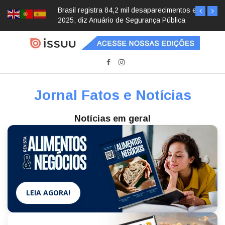
Brasil registra 84,2 mil desaparecimentos em
2025, diz Anuário de Segurança Pública
Jornal Fatos e Notícias
Notícias em geral
LEIA AGORA!