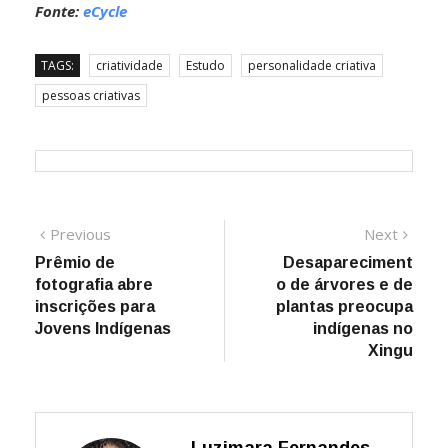
Fonte:
eCycle
TAGS:
criatividade
Estudo
personalidade criativa
pessoas criativas
Navegação
Previous
Next
Previous
Next
post:
post:
Prêmio de
Desapareciment
de
fotografia abre
o de árvores e de
Post
inscrições para
plantas preocupa
Jovens Indígenas
indígenas no
Xingu