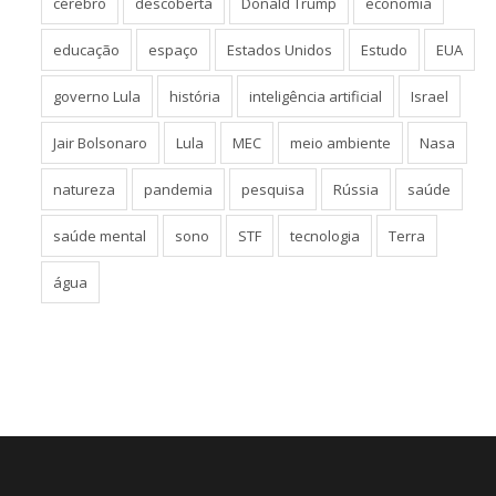
cérebro
descoberta
Donald Trump
economia
educação
espaço
Estados Unidos
Estudo
EUA
governo Lula
história
inteligência artificial
Israel
Jair Bolsonaro
Lula
MEC
meio ambiente
Nasa
natureza
pandemia
pesquisa
Rússia
saúde
saúde mental
sono
STF
tecnologia
Terra
água