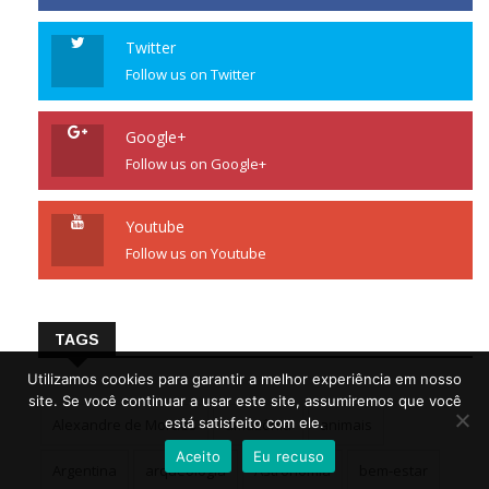
Twitter
Follow us on Twitter
Google+
Follow us on Google+
Youtube
Follow us on Youtube
TAGS
Utilizamos cookies para garantir a melhor experiência em nosso
site. Se você continuar a usar este site, assumiremos que você
está satisfeito com ele.
Alexandre de Moraes
amazônia
animais
Aceito
Eu recuso
Argentina
arqueologia
Astronomia
bem-estar