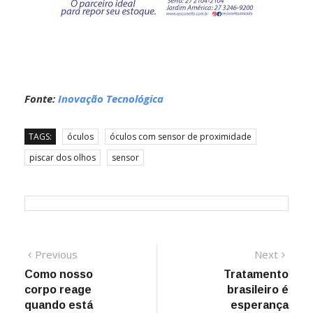
Fonte:
Inovação Tecnológica
TAGS:
óculos
óculos com sensor de proximidade
piscar dos olhos
sensor
Navegação
Previous
Next
Previous
Next
post:
post:
Como nosso
Tratamento
de
corpo reage
brasileiro é
Post
quando está
esperança