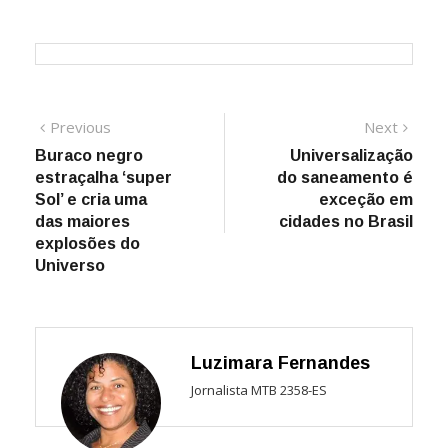
Navegação
Previous
Next
Previous
Next
post:
post:
Buraco negro
Universalização
de
estraçalha ‘super
do saneamento é
Post
Sol’ e cria uma
exceção em
das maiores
cidades no Brasil
explosões do
Universo
Luzimara Fernandes
Jornalista MTB 2358-ES