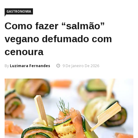
GASTRONOMIA
Como fazer “salmão”
vegano defumado com
cenoura
By
Luzimara Fernandes
9 De Janeiro De 2026