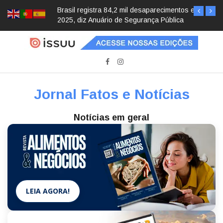
Brasil registra 84,2 mil desaparecimentos em
2025, diz Anuário de Segurança Pública
Jornal Fatos e Notícias
Notícias em geral
LEIA AGORA!