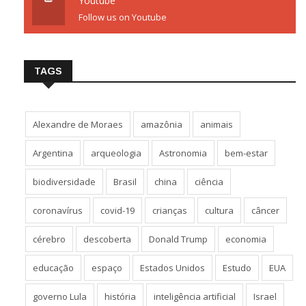
Youtube
Follow us on Youtube
TAGS
Alexandre de Moraes
amazônia
animais
Argentina
arqueologia
Astronomia
bem-estar
biodiversidade
Brasil
china
ciência
coronavírus
covid-19
crianças
cultura
câncer
cérebro
descoberta
Donald Trump
economia
educação
espaço
Estados Unidos
Estudo
EUA
governo Lula
história
inteligência artificial
Israel