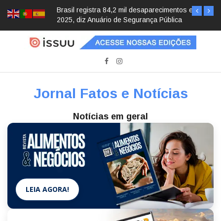
Brasil registra 84,2 mil desaparecimentos em
2025, diz Anuário de Segurança Pública
Jornal Fatos e Notícias
Notícias em geral
LEIA AGORA!