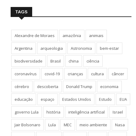
TAGS
Alexandre de Moraes
amazônia
animais
Argentina
arqueologia
Astronomia
bem-estar
biodiversidade
Brasil
china
ciência
coronavírus
covid-19
crianças
cultura
câncer
cérebro
descoberta
Donald Trump
economia
educação
espaço
Estados Unidos
Estudo
EUA
governo Lula
história
inteligência artificial
Israel
Jair Bolsonaro
Lula
MEC
meio ambiente
Nasa