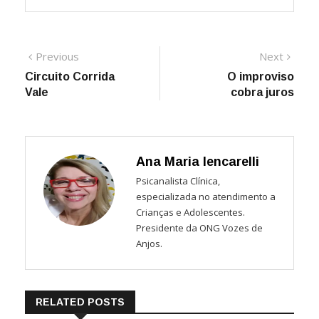
Navegação
Previous
Next
Previous
Next
post:
post:
Circuito Corrida
O improviso
de
Vale
cobra juros
Post
Ana Maria Iencarelli
Psicanalista Clínica,
especializada no atendimento a
Crianças e Adolescentes.
Presidente da ONG Vozes de
Anjos.
RELATED POSTS