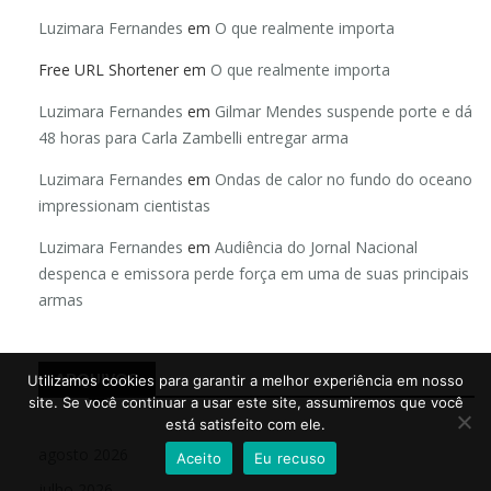
Luzimara Fernandes
em
O que realmente importa
Free URL Shortener
em
O que realmente importa
Luzimara Fernandes
em
Gilmar Mendes suspende porte e dá
48 horas para Carla Zambelli entregar arma
Luzimara Fernandes
em
Ondas de calor no fundo do oceano
impressionam cientistas
Luzimara Fernandes
em
Audiência do Jornal Nacional
despenca e emissora perde força em uma de suas principais
armas
ARQUIVOS
Utilizamos cookies para garantir a melhor experiência em nosso
site. Se você continuar a usar este site, assumiremos que você
está satisfeito com ele.
agosto 2026
Aceito
Eu recuso
julho 2026