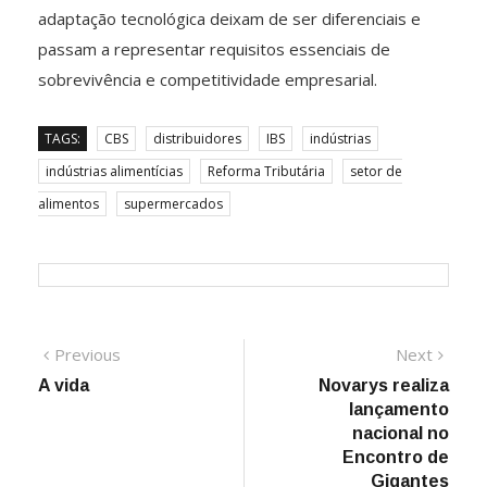
adaptação tecnológica deixam de ser diferenciais e
passam a representar requisitos essenciais de
sobrevivência e competitividade empresarial.
TAGS:
CBS
distribuidores
IBS
indústrias
indústrias alimentícias
Reforma Tributária
setor de
alimentos
supermercados
Navegação
Previous
Next
Previous
Next
post:
post:
A vida
Novarys realiza
de
lançamento
Post
nacional no
Encontro de
Gigantes