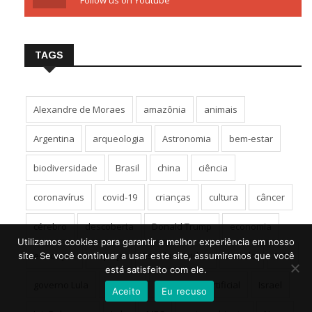
Follow us on Youtube
TAGS
Alexandre de Moraes
amazônia
animais
Argentina
arqueologia
Astronomia
bem-estar
biodiversidade
Brasil
china
ciência
coronavírus
covid-19
crianças
cultura
câncer
cérebro
descoberta
Donald Trump
economia
Utilizamos cookies para garantir a melhor experiência em nosso
educação
espaço
Estados Unidos
Estudo
EUA
site. Se você continuar a usar este site, assumiremos que você
está satisfeito com ele.
governo Lula
história
inteligência artificial
Israel
Aceito
Eu recuso