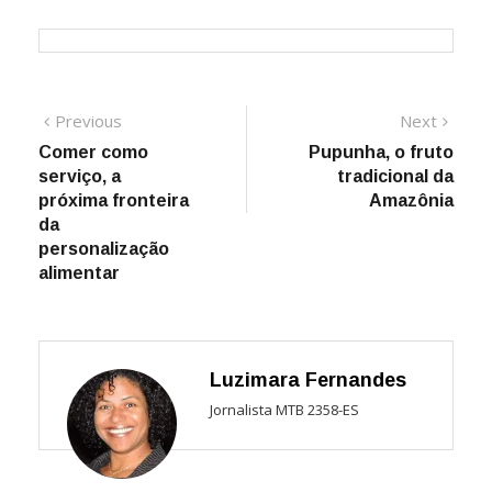
Navegação
Previous
Next
Previous
Next
post:
post:
Comer como
Pupunha, o fruto
de
serviço, a
tradicional da
Post
próxima fronteira
Amazônia
da
personalização
alimentar
Luzimara Fernandes
Jornalista MTB 2358-ES