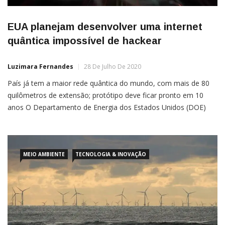
EUA planejam desenvolver uma internet
quântica impossível de hackear
Luzimara Fernandes
28 De Julho De 2020
País já tem a maior rede quântica do mundo, com mais de 80
quilômetros de extensão; protótipo deve ficar pronto em 10
anos O Departamento de Energia dos Estados Unidos (DOE)
divulgou na semana passada uma estratégia para desenvolver
uma internet quântica “inatacável”. O DOE afirma que isso
empurrará o país para a frente da […]
MEIO AMBIENTE
TECNOLOGIA & INOVAÇÃO