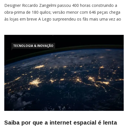
Designer Riccardo Zangelmi passou 400 horas construindo a
obra-prima de 180 quilos; versão menor com 646 peças chega
às lojas em breve A Lego surpreendeu os fãs mais uma vez ao
construir uma motocicleta Ducati, marca de sucesso na Itália,
totalmente funcional e com nada menos que 15 mil peças do
brinquedo de montar. A […]
TECNOLOGIA & INOVAÇÃO
Saiba por que a internet espacial é lenta