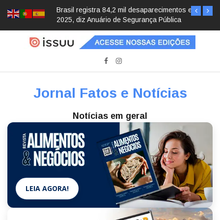
Brasil registra 84,2 mil desaparecimentos em
2025, diz Anuário de Segurança Pública
Jornal Fatos e Notícias
Notícias em geral
LEIA AGORA!