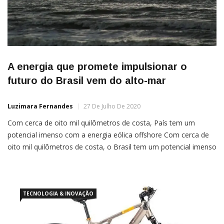
A energia que promete impulsionar o
futuro do Brasil vem do alto-mar
Luzimara Fernandes
27 De Julho De 2020
Com cerca de oito mil quilômetros de costa, País tem um
potencial imenso com a energia eólica offshore Com cerca de
oito mil quilômetros de costa, o Brasil tem um potencial imenso
para uma das tecnologias mais modernas de energia renovável:
a eólica offshore, que usa turbinas fixas ou flutuantes instaladas
no mar, enquanto na […]
TECNOLOGIA & INOVAÇÃO