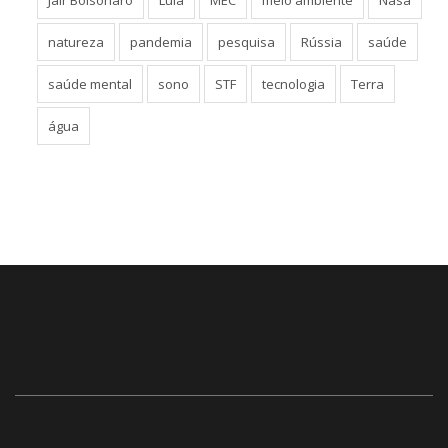
Jair Bolsonaro
Lula
MEC
meio ambiente
Nasa
natureza
pandemia
pesquisa
Rússia
saúde
saúde mental
sono
STF
tecnologia
Terra
água