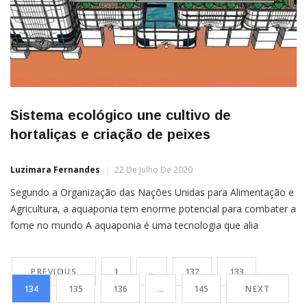
Sistema ecológico une cultivo de
hortaliças e criação de peixes
Luzimara Fernandes
22 De Julho De 2020
Segundo a Organização das Nações Unidas para Alimentação e
Agricultura, a aquaponia tem enorme potencial para combater a
fome no mundo A aquaponia é uma tecnologia que alia
elementos da aquicultura, que é o cultivo de organismos
aquáticos, e da hidroponia, o cultivo de hortaliças sem o uso da
PREVIOUS
1
…
132
133
terra. Peixes e hortaliças são cultivados […]
134
135
136
…
145
NEXT