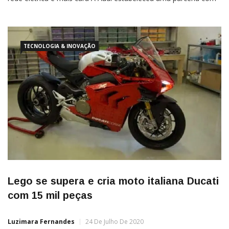
o Hager Group para desenvolver um novo “sistema de carga
bidirecional” que permitirá usar um carro elétrico para
armazenar o “excesso” de energia solar produzida […]
TECNOLOGIA & INOVAÇÃO
Lego se supera e cria moto italiana Ducati
com 15 mil peças
Luzimara Fernandes
24 De Julho De 2020