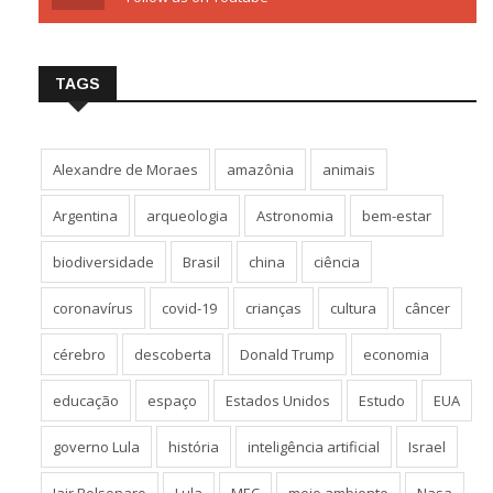
TAGS
Alexandre de Moraes
amazônia
animais
Argentina
arqueologia
Astronomia
bem-estar
biodiversidade
Brasil
china
ciência
coronavírus
covid-19
crianças
cultura
câncer
cérebro
descoberta
Donald Trump
economia
educação
espaço
Estados Unidos
Estudo
EUA
governo Lula
história
inteligência artificial
Israel