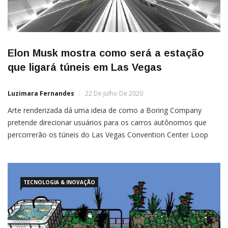
Elon Musk mostra como será a estação
que ligará túneis em Las Vegas
Luzimara Fernandes
22 De Julho De 2020
Arte renderizada dá uma ideia de como a Boring Company
pretende direcionar usuários para os carros autônomos que
percorrerão os túneis do Las Vegas Convention Center Loop
Elon Musk finalmente nos deu a primeira amostra de como
serão as estações que ligarão os túneis da Boring Company –
sua solução radical para diminuir os engarrafamentos […]
TECNOLOGIA & INOVAÇÃO