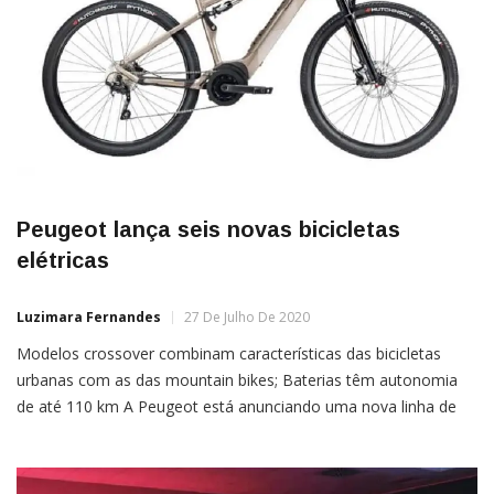
Peugeot lança seis novas bicicletas
elétricas
Luzimara Fernandes
27 De Julho De 2020
Modelos crossover combinam características das bicicletas
urbanas com as das mountain bikes; Baterias têm autonomia
de até 110 km A Peugeot está anunciando uma nova linha de
bicicletas elétricas “crossover”, que combinam as características
dos modelos urbanos com as mountain bikes e podem encarar
qualquer tipo de terreno. São ao todo, seis modelos, projetados