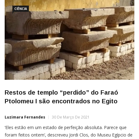
de textos hieróglifos, expedições arqueológicas, análise química
e muita tentativa e erro.Por
CIÊNCIA
Restos de templo “perdido” do Faraó
Ptolomeu I são encontrados no Egito
Luzimara Fernandes
30 De Março De 2021
‘Eles estão em um estado de perfeição absoluta. Parece que
foram feitos ontem’, descreveu Jordi Clos, do Museu Egípcio de