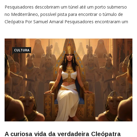
Pesquisadores descobriram um túnel até um porto submerso
no Mediterrâneo, possível pista para encontrar o túmulo de
Cleópatra Por Samuel Amaral Pesquisadores encontraram um
porto submerso próximo às ruínas da cidade de Taposiris
Magna, no Egito. Segundo a equipe, esse misterioso local
abaixo do mar Mediterrâneo pode ser o túmulo da
rainha Cleópatra. As descobertas podem
CULTURA
A curiosa vida da verdadeira Cleópatra