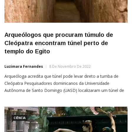
Arqueólogos que procuram túmulo de
Cleópatra encontram túnel perto de
templo do Egito
Luzimara Fernandes
8 De Novembro De 2022
Arqueóloga acredita que túnel pode levar direto a tumba de
Cleópatra Pesquisadores dominicanos da Universidade
Autônoma de Santo Domingo (UASD) localizaram um túnel de
rocha em cima de um antigo templo na cidade de Taposiris
Magna, localizada no Egito, que pode levar até a tumba perdido
de Cleópatra, segundo informações do The Daily Mail. A
descoberta tem sido […]
CIÊNCIA