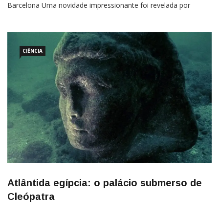
Barcelona Uma novidade impressionante foi revelada por
arqueólogos que trabalharam em escavações no
Egito. Conforme anunciado pela agência de notícias AFE, uma
missão arqueológica do Museu Egípcio de Barcelona foi capaz
de identificar parte
CIÊNCIA
Atlântida egípcia: o palácio submerso de
Cleópatra