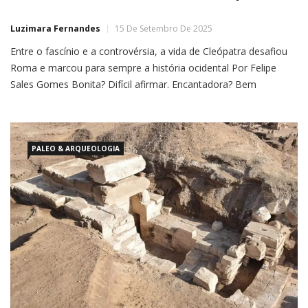
Luzimara Fernandes
15 De Setembro De 2025
Entre o fascínio e a controvérsia, a vida de Cleópatra desafiou
Roma e marcou para sempre a história ocidental Por Felipe
Sales Gomes Bonita? Difícil afirmar. Encantadora? Bem
provavelmente. Astuta e disposta a usar sua inteligência, seu
gênero e sua posição de poder em favor de seus interesses?
Certamente. Poucas figuras históricas despertaram tanta
paixão, […]
PALEO & ARQUEOLOGIA