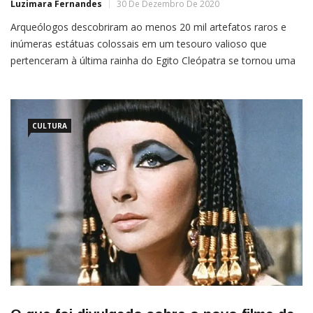
Luzimara Fernandes
30 De Dezembro De 2020
Arqueólogos descobriram ao menos 20 mil artefatos raros e
inúmeras estátuas colossais em um tesouro valioso que
pertenceram à última rainha do Egito Cleópatra se tornou uma
das mais icônicas figuras históricas. Última faraó do Egito, até
agosto de 30 a.C., quando morreu, se tornou famosa por seu
poder e conquistas — tanto territoriais quanto […]
CULTURA