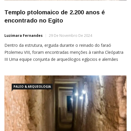
Templo ptolomaico de 2.200 anos é
encontrado no Egito
Luzimara Fernandes
29 De Novembro De 2024
Dentro da estrutura, erguida durante o reinado do faraó
Ptolemeu VIII, foram encontradas menções à rainha Cleópatra
III Uma equipe conjunta de arqueólogos egípcios e alemães
desvendou um templo ptolemaico completo na região oeste do
grande Templo de Athribis, na província de Sohag, no Egito. De
acordo com os pesquisadores, a edificação foi erguida há […]
PALEO & ARQUEOLOGIA