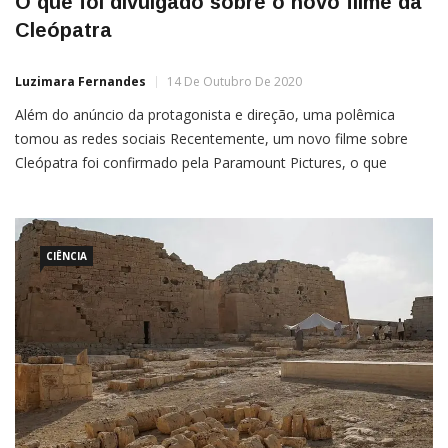
O que foi divulgado sobre o novo filme da
Cleópatra
Luzimara Fernandes
14 De Outubro De 2020
Além do anúncio da protagonista e direção, uma polêmica
tomou as redes sociais Recentemente, um novo filme sobre
Cleópatra foi confirmado pela Paramount Pictures, o que
deixou os fãs da Rainha do Nilo extremamente animados. Mas,
enquanto novas informações não chegam, consideremos: o
que já sabemos sobre o filme.Nos últimos dias surgiram
rumores de que […]
CIÊNCIA