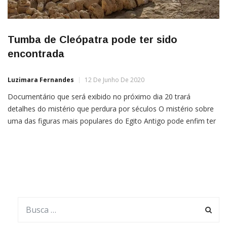
Tumba de Cleópatra pode ter sido
encontrada
Luzimara Fernandes
12 De Junho De 2020
Documentário que será exibido no próximo dia 20 trará
detalhes do mistério que perdura por séculos O mistério sobre
uma das figuras mais populares do Egito Antigo pode enfim ter
uma resposta: afinal, onde está localizada a tumba de
Cleópatra? Esse quebra-cabeça de mais de dois mil anos pode
ter suas últimas peças encaixadas em […]