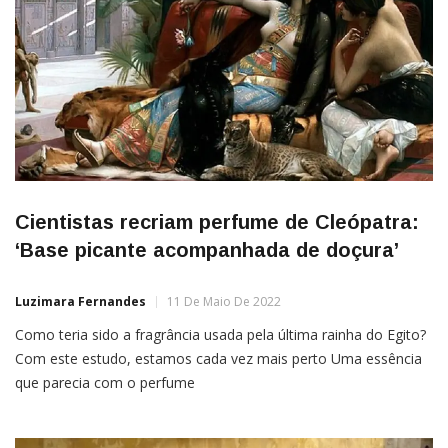
Cientistas recriam perfume de Cleópatra:
‘Base picante acompanhada de doçura’
Luzimara Fernandes
11 De Maio De 2022
Como teria sido a fragrância usada pela última rainha do Egito?
Com este estudo, estamos cada vez mais perto Uma essência
que parecia com o perfume
que Cleópatra usou enquanto reinava o Egito Antigo foi recriada
por cientistas a partir de uma combinação de receitas históricas