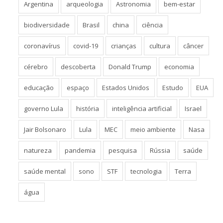
Argentina
arqueologia
Astronomia
bem-estar
biodiversidade
Brasil
china
ciência
coronavírus
covid-19
crianças
cultura
câncer
cérebro
descoberta
Donald Trump
economia
educação
espaço
Estados Unidos
Estudo
EUA
governo Lula
história
inteligência artificial
Israel
Jair Bolsonaro
Lula
MEC
meio ambiente
Nasa
natureza
pandemia
pesquisa
Rússia
saúde
saúde mental
sono
STF
tecnologia
Terra
água