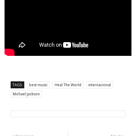
TAGS:
best music
Heal The World
internacional
Michael Jackson
Previous
Next