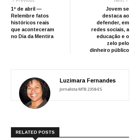
Navegação
Previous
Next
post:
post:
1º de abril —
Jovem se
de
Relembre fatos
destaca ao
Post
históricos reais
defender, em
que aconteceram
redes sociais, a
no Dia da Mentira
educação e o
zelo pelo
dinheiro público
Luzimara Fernandes
Jornalista MTB 2358-ES
RELATED POSTS