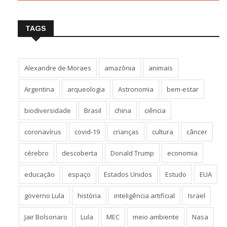
TAGS
Alexandre de Moraes
amazônia
animais
Argentina
arqueologia
Astronomia
bem-estar
biodiversidade
Brasil
china
ciência
coronavírus
covid-19
crianças
cultura
câncer
cérebro
descoberta
Donald Trump
economia
educação
espaço
Estados Unidos
Estudo
EUA
governo Lula
história
inteligência artificial
Israel
Jair Bolsonaro
Lula
MEC
meio ambiente
Nasa