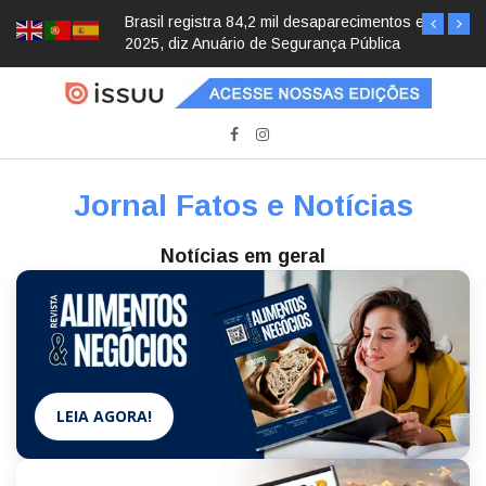
Brasil registra 84,2 mil desaparecimentos em
2025, diz Anuário de Segurança Pública
Jornal Fatos e Notícias
Notícias em geral
LEIA AGORA!