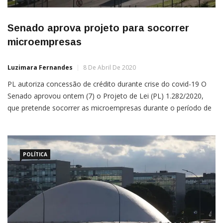
Senado aprova projeto para socorrer
microempresas
Luzimara Fernandes
8 De Abril De 2020
PL autoriza concessão de crédito durante crise do covid-19 O
Senado aprovou ontem (7) o Projeto de Lei (PL) 1.282/2020,
que pretende socorrer as microempresas durante o período de
duração da pandemia do novo coronavírus. O projeto autoriza a
concessão de crédito para microempreendedores individuais
(MEI) e microempresas com risco assumido pelo Tesouro
Nacional. O […]
POLÍTICA