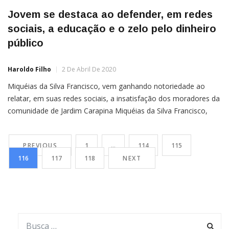
Jovem se destaca ao defender, em redes
sociais, a educação e o zelo pelo dinheiro
público
Haroldo Filho
2 De Abril De 2020
Miquéias da Silva Francisco, vem ganhando notoriedade ao
relatar, em suas redes sociais, a insatisfação dos moradores da
comunidade de Jardim Carapina Miquéias da Silva Francisco,
morador há vinte e oito anos do município da Serra, vem
ganhando notoriedade no município ao relatar, em suas redes
PREVIOUS
1
…
114
115
sociais, a insatisfação dos moradores da comunidade de Jardim
116
117
118
NEXT
[…]