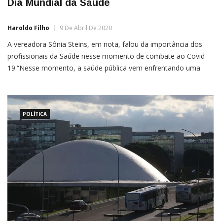
Dia Mundial da Saúde
Haroldo Filho
9 De Abril De 2020
A vereadora Sônia Steins, em nota, falou da importância dos
profissionais da Saúde nesse momento de combate ao Covid-
19.“Nesse momento, a saúde pública vem enfrentando uma
crise sem previsão de acabar, colocando à prova o trabalho de
médicos e enfermeiros que estão atuando à frente no combate
dessa doença que vitimou milhares de mundo afora, […]
POLÍTICA