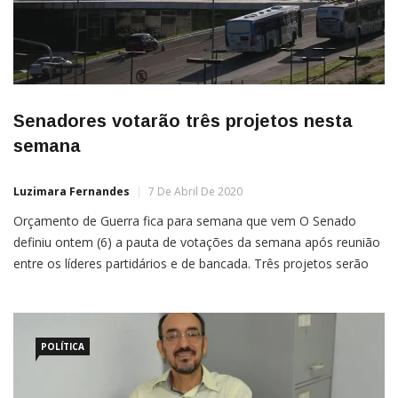
Senadores votarão três projetos nesta
semana
Luzimara Fernandes
7 De Abril De 2020
Orçamento de Guerra fica para semana que vem O Senado
definiu ontem (6) a pauta de votações da semana após reunião
entre os líderes partidários e de bancada. Três projetos serão
votados, todos de autoria de senadores e relacionados ao
combate à crise gerada pela epidemia do novo coronavírus. Os
líderes também definiram que a […]
POLÍTICA