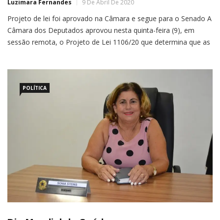
Luzimara Fernandes
9 De Abril De 2020
Projeto de lei foi aprovado na Câmara e segue para o Senado A
Câmara dos Deputados aprovou nesta quinta-feira (9), em
sessão remota, o Projeto de Lei 1106/20 que determina que as
empresas de distribuição de energia elétrica (concessionárias,
permissionárias e autorizadas) deverão inscrever
automaticamente na lista de beneficiários da Tarifa Social de
Energia Elétrica […]
POLÍTICA