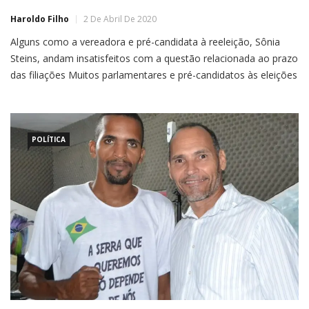
Haroldo Filho
2 De Abril De 2020
Alguns como a vereadora e pré-candidata à reeleição, Sônia
Steins, andam insatisfeitos com a questão relacionada ao prazo
das filiações Muitos parlamentares e pré-candidatos às eleições
de outubro estão de cabelo em pé com as incertezas do pleito.
Alguns como a vereadora e pré-candidata à reeleição, Sônia
Steins, andam insatisfeitos com a questão relacionada ao […]
POLÍTICA