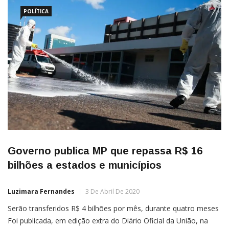
aberração o deputado federal Amaro Neto concorrer à
prefeitura da Serra […]
POLÍTICA
Governo publica MP que repassa R$ 16
bilhões a estados e municípios
Luzimara Fernandes
3 De Abril De 2020
Serão transferidos R$ 4 bilhões por mês, durante quatro meses
Foi publicada, em edição extra do Diário Oficial da União, na