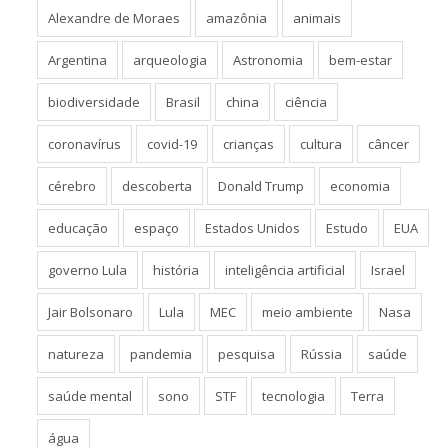
Alexandre de Moraes
amazônia
animais
Argentina
arqueologia
Astronomia
bem-estar
biodiversidade
Brasil
china
ciência
coronavírus
covid-19
crianças
cultura
câncer
cérebro
descoberta
Donald Trump
economia
educação
espaço
Estados Unidos
Estudo
EUA
governo Lula
história
inteligência artificial
Israel
Jair Bolsonaro
Lula
MEC
meio ambiente
Nasa
natureza
pandemia
pesquisa
Rússia
saúde
saúde mental
sono
STF
tecnologia
Terra
água